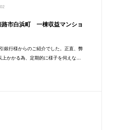
.02
 姫路市白浜町 一棟収益マンショ
引銀行様からのご紹介でした。正直、弊
以上かかる為、定期的に様子を伺えない
悩んだ物件です。ですが、駅近の鉄筋造
リータイプの物件との事と、何より管理
に高い入居率をキープして頂いているの