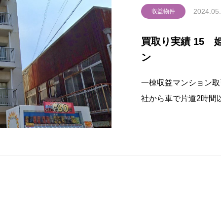
2024.05
収益物件
買取り実績 15
ン
一棟収益マンション取
社から車で片道2時間
点が気がかりで購入を
７階建てで全室ファミ
会社様が素晴らしく常
が購入の決