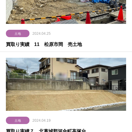
2024.04.25
土地
買取り実績 11 松原市岡 売土地
2024.04.19
土地
買取り実績７ 北葛城郡河合町高塚台