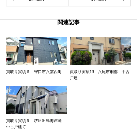
関連記事
買取り実績６ 守口市八雲西町
買取り実績19 八尾市刑部 中古
戸建
買取り実績９ 堺区出島海岸通
中古戸建て