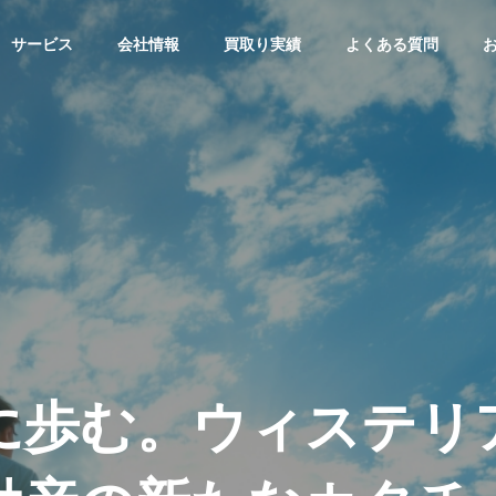
サービス
会社情報
買取り実績
よくある質問
に
歩
む
。
ウ
ィ
ス
テ
リ