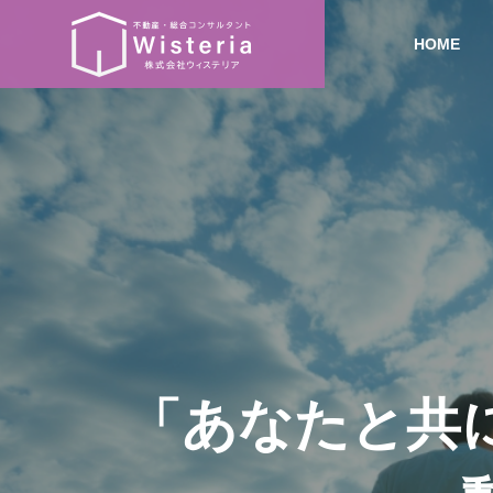
HOME
「
あ
な
た
と
共