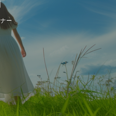
」
トナー