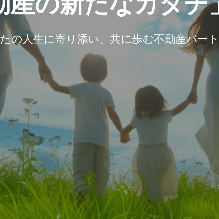
動
産
の
新
た
な
カ
タ
チ
たの人生に寄り添い、共に歩む不動産パー