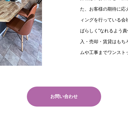
た、お客様の期待に応
当社提携の税理士・司
スピード買取りや動産
ィングを行っている会
問題を解決する不動産
ております。
ばらしく”なれるよう
ます。
入・売却・賃貸はもち
ムや工事までワンスト
不動産の仲介業者とコ
に大きな違いがありま
不動産関連、税務関連
不動産買取りの詳細はこちら
お問い合わせ
コンサルティング業務