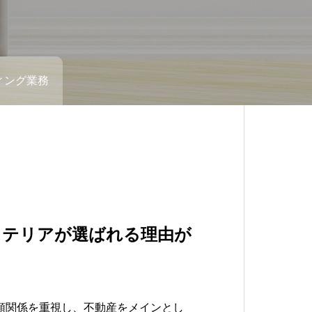
ィング業務
・売却
ング業務
ステリアが選ばれる理由が
り・売却はお任せください
み、相続問題、空き家問
などご相談下さい
では、独自のオールインワンサービスで
頼関係を重視し、不動産をメインとし
では、
を行っております。