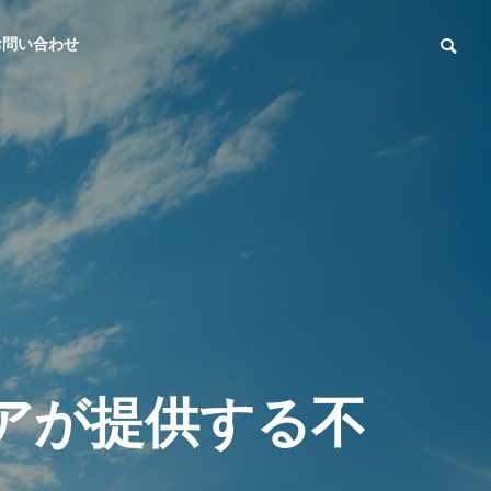
お問い合わせ
ア
が
提
供
す
る
不