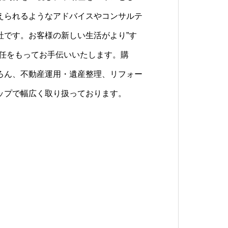
えられるようなアドバイスやコンサルテ
法書士と連携し、不動産に関する幅広い
ごと買取りなど幅広いサービスを展開し
社です。お客様の新しい生活がより”す
の専門家が、お客様のご相談をお受けし
責任をもってお手伝いいたします。購
ろん、不動産運用・遺産整理、リフォー
ップで幅広く取り扱っております。
ンサルタント業務では、対応できる内容
す。
などウィステリアにお任せ下さい。