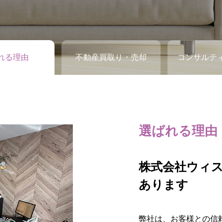
れる理由
不動産買取り・売却
コンサルテ
選ばれる理由
不動産買取り
コンサルティ
株式会社ウィ
不動産の買取
不動産のお悩
あります
題、税務問題
株式会社ウィステリア
弊社は、お客様との信
株式会社ウィステリア
不動産の買取り、売却