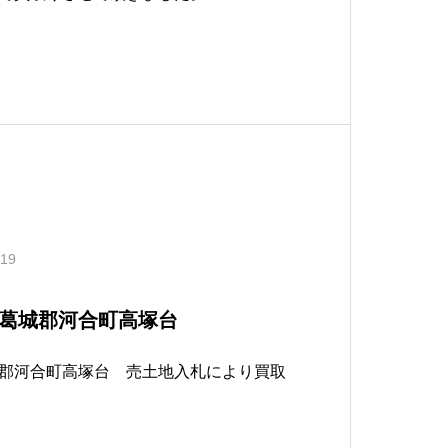
.19
葛城郡河合町高塚台
郡河合町高塚台 売土地入札により買取