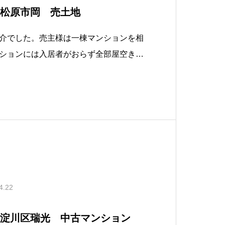
 松原市岡 売土地
介でした。売主様は一棟マンションを相
ションには入居者がおらず全部屋空き部
も管理するのもしんどいとの事でしたの
取させて頂きました。建物は解体し2区
せて頂きました。解体前解体後
4.22
東淀川区瑞光 中古マンション