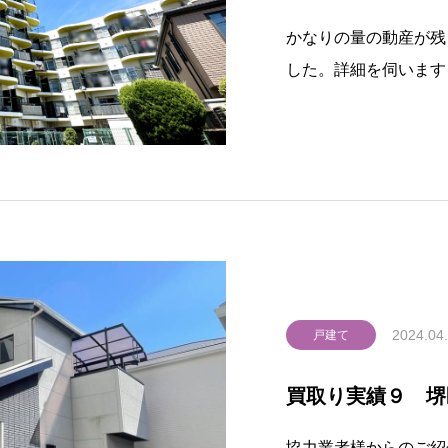
かなりの量の動産が残
した。詳細を伺います
動産撤去のご依頼をさ
親御様のお家とのこと
き、当社から司法書士
に、嬉しいハプニン
2024.04
戸建て
買取り実績９ 堺
協力業者様からのご紹