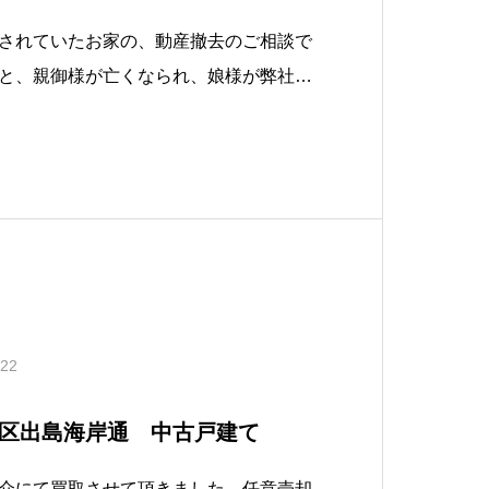
されていたお家の、動産撤去のご相談で
と、親御様が亡くなられ、娘様が弊社に
れていました。したがって、上記の通り
でしたので、相続のお話をさせていただ
をご紹介いたしました。その相続登記中
.22
区出島海岸通 中古戸建て
介にて買取させて頂きました。任意売却